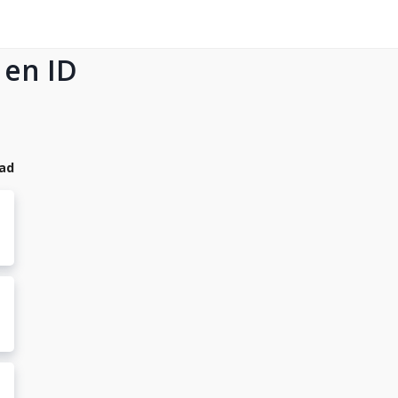
 en ID
dad